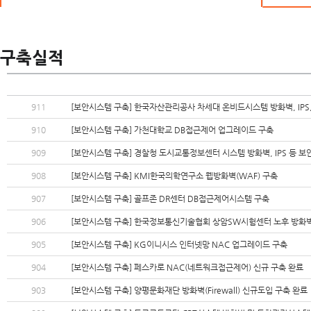
크로니스토리
구축실적
911
[보안시스템 구축] 한국자산관리공사 차세대 온비드시스템 방화벽, IPS,
910
[보안시스템 구축] 가천대학교 DB접근제어 업그레이드 구축
909
[보안시스템 구축] 경찰청 도시교통정보센터 시스템 방화벽, IPS 등 
908
[보안시스템 구축] KMI한국의학연구소 웹방화벽(WAF) 구축
907
[보안시스템 구축] 골프존 DR센터 DB접근제어시스템 구축
906
[보안시스템 구축] 한국정보통신기술협회 상암SW시험센터 노후 방화벽
905
[보안시스템 구축] KG이니시스 인터넷망 NAC 업그레이드 구축
904
[보안시스템 구축] 페스카로 NAC(네트워크접근제어) 신규 구축 완료
903
[보안시스템 구축] 양평문화재단 방화벽(Firewall) 신규도입 구축 완료