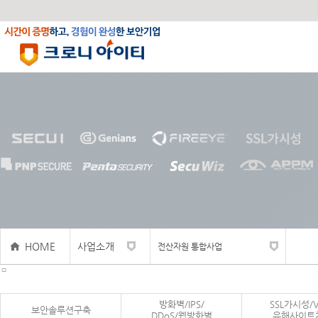
HOME
사업소개
전산자원 통합사업
ㅁ
보안솔루션구축
방화벽/IPS/
SSL가시성/V
방화벽/IPS/DDoS/웹방화벽
보안솔루션구축
DDoS/웹방화벽
유해사이트