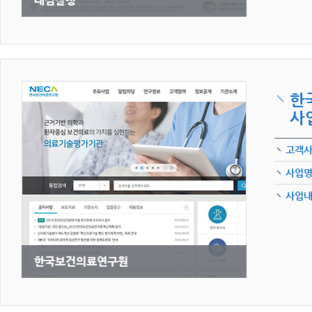
한
사
고객
사업
사업