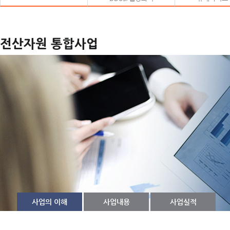
SSL가시성/VPN/유해사이트차단
DB접근제어/DB암호화
전산자원 통합사업
NAC/EDR
L4스위치/패스워드관리
전산자원 통합사업
사업의 이해
사업내용
사업실적