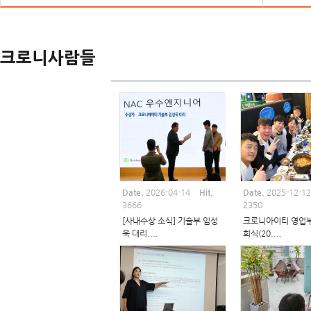
크로니스토리
크로니사람들
Date.
2026-04-14
Hit.
Date.
2025-12-1
3666
2350
[사내수상 소식] 기술부 임성
크로니아이티 영업
욱 대리....
회식(20....