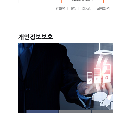
SSL가시성/VPN/유해사이트
방화벽
IPS
DDoS
웹방화벽
DB접근제어/DB암호화
NAC/EDR
L4스위치/패스워드관리
개인정보보호
전산자원 통합사업