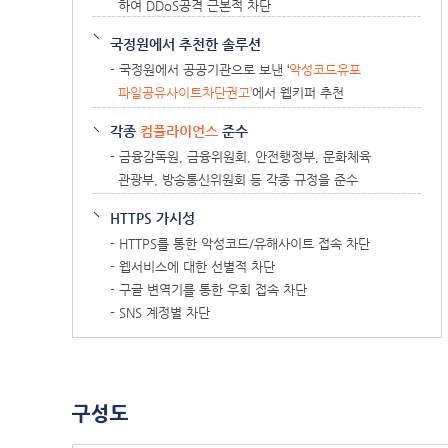
하여 DDoS공격 근본적 차단
국정원에서 추천한 솔루션
- 국정원에서 공공기관으로 보낸 ‘
악성코드유포
파일공유사이트차단권고’
에서 웹키퍼 추천
각종
컴플라이언스
준수
- 금융감독원, 금융위원회, 안전행정부, 문화체육
관광부, 방송통신위원회 등 각종 규정을 준수
HTTPS 가시성
- HTTPS를 통한 악성코드/유해사이트 접속 차단
- 웹서비스에 대한 선별적 차단
- 구글 변역기를 통한 우회 접속 차단
- SNS 계정별 차단
구성도